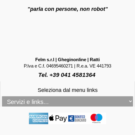
"parla con persone, non robot"
Felm s.r.l | Gheginonline | Ratti
P.Iva e C.f. 04695460271 | R.e.a. VE 441793
Tel. +39 041 4581364
Seleziona dal menu links