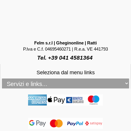
Felm s.r.l | Gheginonline | Ratti
P.Iva e C.f. 04695460271 | R.e.a. VE 441793
Tel. +39 041 4581364
Seleziona dal menu links