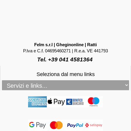
Felm s.r.l | Gheginonline | Ratti
P.Iva e C.f. 04695460271 | R.e.a. VE 441793
Tel. +39 041 4581364
Seleziona dal menu links