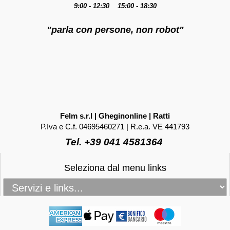
9:00 - 12:30 15:00 - 18:30
"parla con persone, non robot"
Felm s.r.l | Gheginonline | Ratti
P.Iva e C.f. 04695460271 | R.e.a. VE 441793
Tel. +39 041 4581364
Seleziona dal menu links