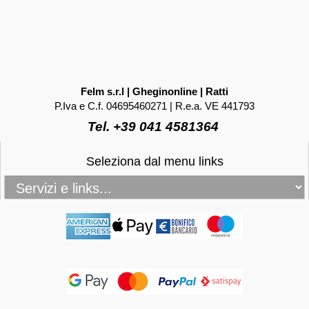
Felm s.r.l | Gheginonline | Ratti
P.Iva e C.f. 04695460271 | R.e.a. VE 441793
Tel. +39 041 4581364
Seleziona dal menu links