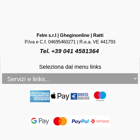
Felm s.r.l | Gheginonline | Ratti
P.Iva e C.f. 04695460271 | R.e.a. VE 441793
Tel. +39 041 4581364
Seleziona dal menu links