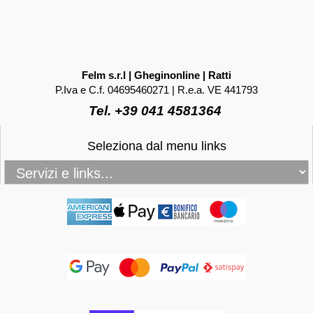
Felm s.r.l | Gheginonline | Ratti
P.Iva e C.f. 04695460271 | R.e.a. VE 441793
Tel. +39 041 4581364
Seleziona dal menu links