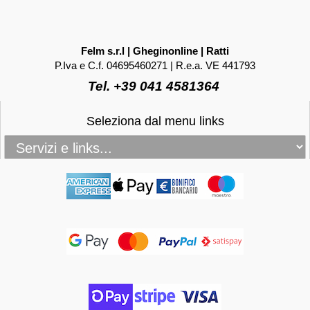
Felm s.r.l | Gheginonline | Ratti
P.Iva e C.f. 04695460271 | R.e.a. VE 441793
Tel. +39 041 4581364
Seleziona dal menu links