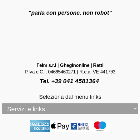
"parla con persone, non robot"
Felm s.r.l | Gheginonline | Ratti
P.Iva e C.f. 04695460271 | R.e.a. VE 441793
Tel. +39 041 4581364
Seleziona dal menu links