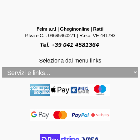
Felm s.r.l | Gheginonline | Ratti
P.Iva e C.f. 04695460271 | R.e.a. VE 441793
Tel. +39 041 4581364
Seleziona dal menu links