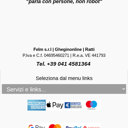
"parla con persone, non robot"
Felm s.r.l | Gheginonline | Ratti
P.Iva e C.f. 04695460271 | R.e.a. VE 441793
Tel. +39 041 4581364
Seleziona dal menu links