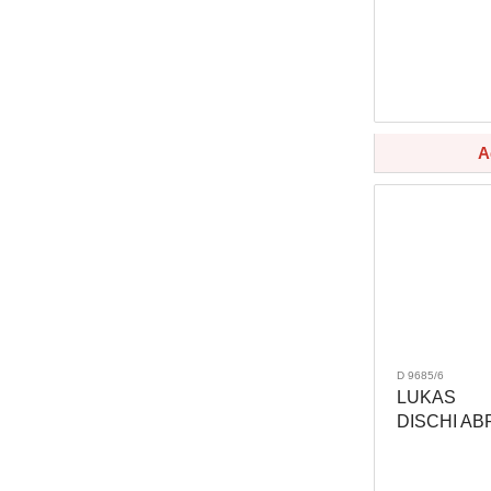
A
D 9685/6
LUKAS
DISCHI AB