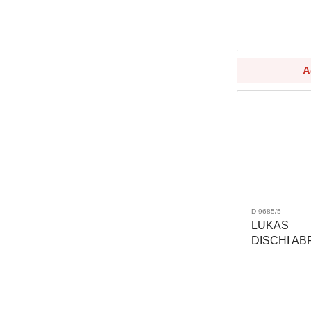
A
D 9685/5
LUKAS
DISCHI AB