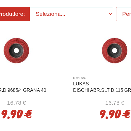
Produttore:
D 9685/4
LUKAS
R.D 9685/4 GRANA 40
DISCHI ABR.SLT D.115 GR
16,78 €
16,78 €
9,90 €
9,90 €