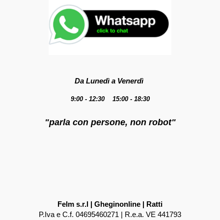
Da Lunedì a Venerdì
9:00 - 12:30 15:00 - 18:30
"parla con persone, non robot"
Felm s.r.l | Gheginonline | Ratti
P.Iva e C.f. 04695460271 | R.e.a. VE 441793