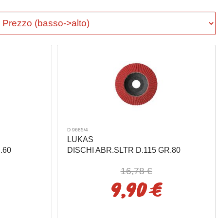
D 9685/4
LUKAS
.60
DISCHI ABR.SLTR D.115 GR.80
16,78 €
9,90 €