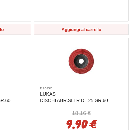
lo
Aggiungi al carrello
D 9685/5
LUKAS
GR.60
DISCHI ABR.SLTR D.125 GR.60
18,16 €
9,90 €