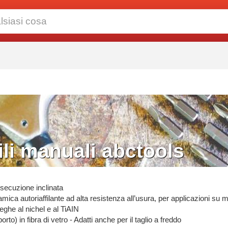
li manuali abctools
ecuzione inclinata
ica autoriaffilante ad alta resistenza all’usura, per applicazioni su mat
eghe al nichel e al TiAIN
orto) in fibra di vetro - Adatti anche per il taglio a freddo