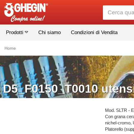
Prodotti
Chi siamo
Condizioni di Vendita
Home
D5_F0150_T0010 utensi
Mod. SLTR - Es
Con grana ceram
nichel-cromo, l
Platorello (supp