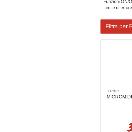
Funzioni ON/
Limite di erro
Filtra per 
H 4290/6
MICROM.DIG