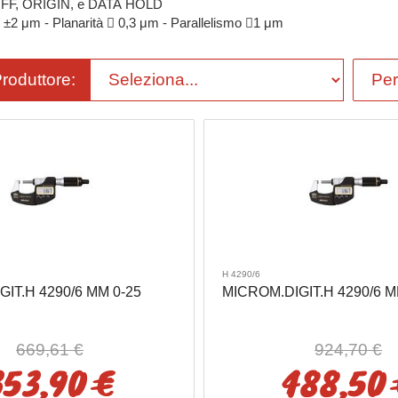
OFF, ORIGIN, e DATA HOLD
re ±2 μm - Planarità  0,3 μm - Parallelismo 1 μm
Produttore:
H 4290/6
IT.H 4290/6 MM 0-25
MICROM.DIGIT.H 4290/6 M
669,61 €
924,70 €
353,90 €
488,50 