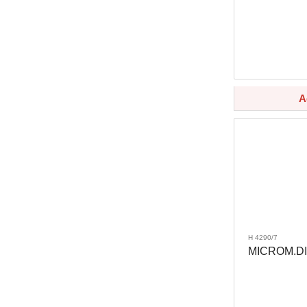
A
H 4290/7
MICROM.DIG