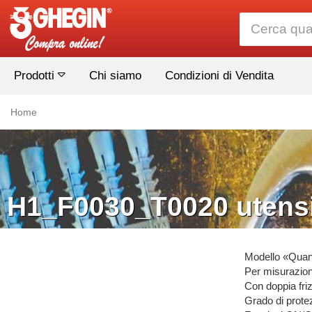
Prodotti
Chi siamo
Condizioni di Vendita
Home
H1_F0030_T0020 utensi
Modello «Qua
Per misurazion
Con doppia fri
Grado di protez