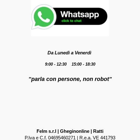
Da Lunedì a Venerdì
9:00 - 12:30 15:00 - 18:30
"parla con persone, non robot"
Felm s.r.l | Gheginonline | Ratti
P.Iva e C.f. 04695460271 | R.e.a. VE 441793