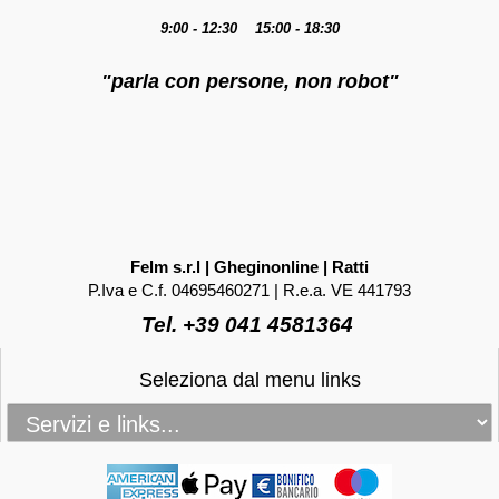
9:00 - 12:30 15:00 - 18:30
"parla con persone, non robot"
Felm s.r.l | Gheginonline | Ratti
P.Iva e C.f. 04695460271 | R.e.a. VE 441793
Tel. +39 041 4581364
Seleziona dal menu links