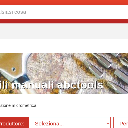
li manuali abctools
azione micrometrica
Produttore: