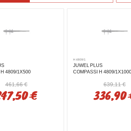
H 4809/1
US
JUWEL PLUS
H 4809/1X500
COMPASSI H 4809/1X100
461,66 €
639,11 €
247,50 €
336,90 