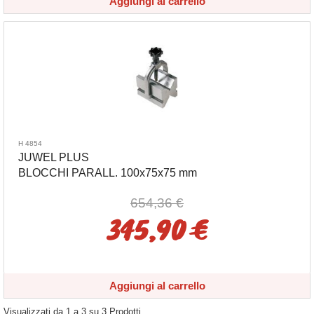
Aggiungi al carrello
H 4854
JUWEL PLUS
BLOCCHI PARALL. 100x75x75 mm
654,36 €
345,90 €
Aggiungi al carrello
Visualizzati da
1
a
3
su
3
Prodotti.