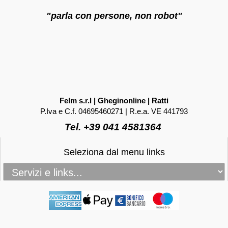
"parla con persone, non robot"
Felm s.r.l | Gheginonline | Ratti
P.Iva e C.f. 04695460271 | R.e.a. VE 441793
Tel. +39 041 4581364
Seleziona dal menu links