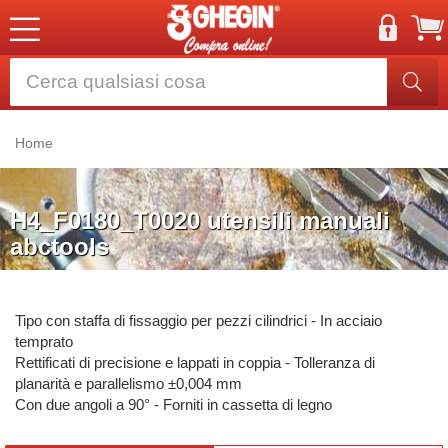
Home
H4_F0180_T0020 utensili manuali
abctools
Tipo con staffa di fissaggio per pezzi cilindrici - In acciaio
temprato
Rettificati di precisione e lappati in coppia - Tolleranza di
planarità e parallelismo ±0,004 mm
Con due angoli a 90° - Forniti in cassetta di legno