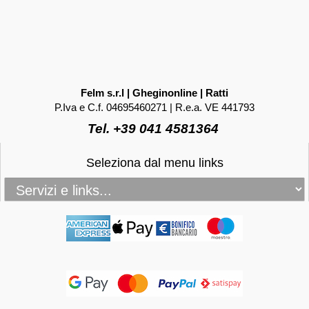
Felm s.r.l | Gheginonline | Ratti
P.Iva e C.f. 04695460271 | R.e.a. VE 441793
Tel. +39 041 4581364
Seleziona dal menu links