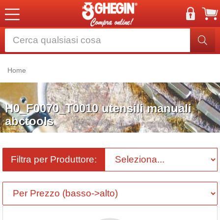
Home
H0_F0070_T0010 utensili manuali
abctools
Filtra per Produttore: