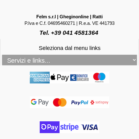
Felm s.r.l | Gheginonline | Ratti
P.Iva e C.f. 04695460271 | R.e.a. VE 441793
Tel. +39 041 4581364
Seleziona dal menu links