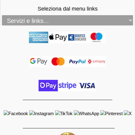
Seleziona dal menu links
_____________________________________
______________________________________