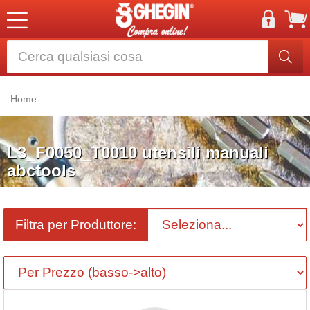
Home
L3_F0050_T0010 utensili manuali
abctools
Filtra per Produttore: