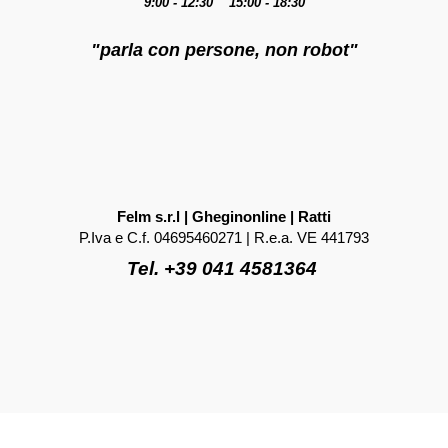
9:00 - 12:30 15:00 - 18:30
"parla con persone, non robot"
Felm s.r.l | Gheginonline | Ratti
P.Iva e C.f. 04695460271 | R.e.a. VE 441793
Tel. +39 041 4581364