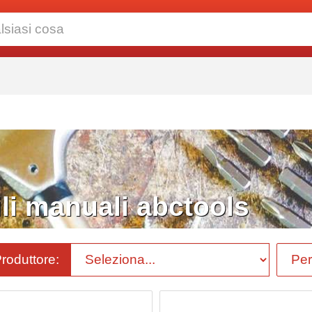
i manuali abctools
Produttore: