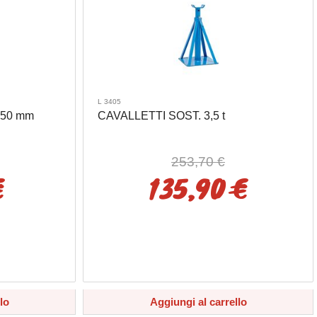
L 3405
650 mm
CAVALLETTI SOST. 3,5 t
253,70 €
€
135,90 €
lo
Aggiungi al carrello