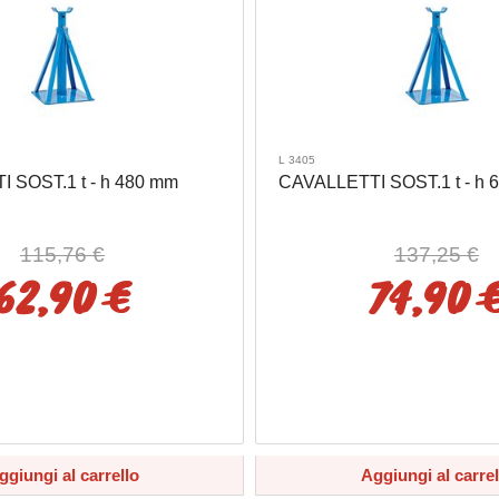
L 3405
 SOST.1 t - h 480 mm
CAVALLETTI SOST.1 t - h 
115,76 €
137,25 €
62,90 €
74,90 
ggiungi al carrello
Aggiungi al carrel