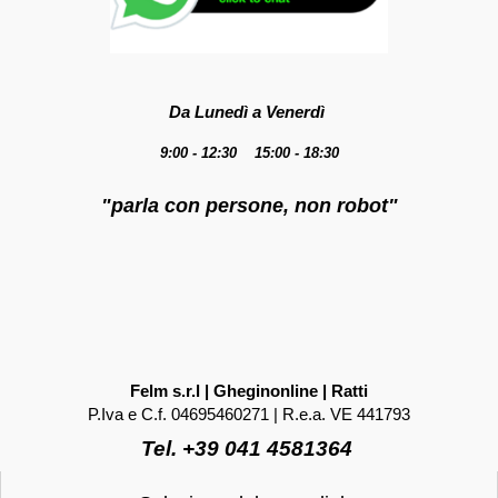
Da Lunedì a Venerdì
9:00 - 12:30 15:00 - 18:30
"parla con persone, non robot"
Felm s.r.l | Gheginonline | Ratti
P.Iva e C.f. 04695460271 | R.e.a. VE 441793
Tel. +39 041 4581364