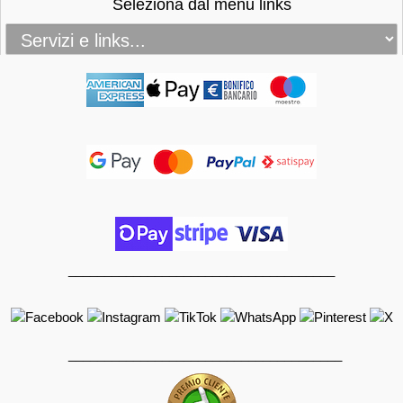
Seleziona dal menu links
_____________________________________
______________________________________