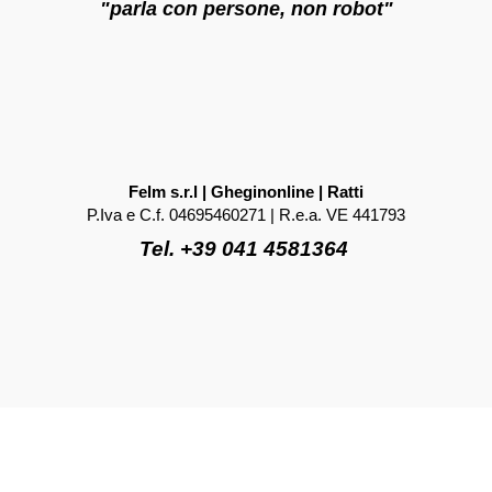
"parla con persone, non robot"
Felm s.r.l | Gheginonline | Ratti
P.Iva e C.f. 04695460271 | R.e.a. VE 441793
Tel. +39 041 4581364