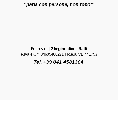
"parla con persone, non robot"
Felm s.r.l | Gheginonline | Ratti
P.Iva e C.f. 04695460271 | R.e.a. VE 441793
Tel. +39 041 4581364